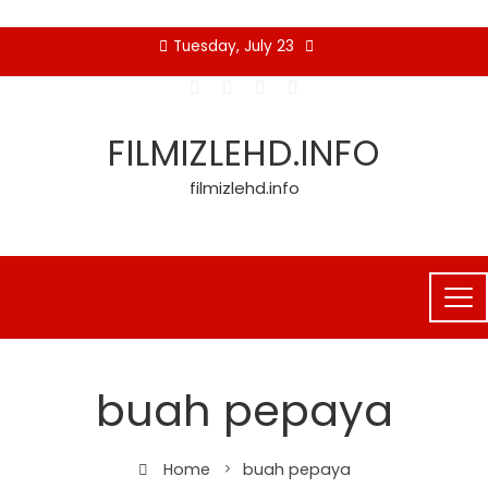
Skip
Tuesday, July 23
to
content
FILMIZLEHD.INFO
filmizlehd.info
buah pepaya
Home
buah pepaya