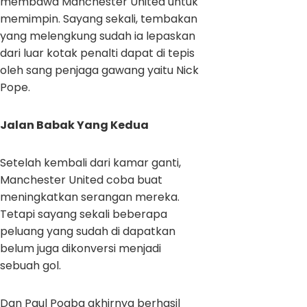
membawa Manchester United untuk
memimpin. Sayang sekali, tembakan
yang melengkung sudah ia lepaskan
dari luar kotak penalti dapat di tepis
oleh sang penjaga gawang yaitu Nick
Pope.
Jalan Babak Yang Kedua
Setelah kembali dari kamar ganti,
Manchester United coba buat
meningkatkan serangan mereka.
Tetapi sayang sekali beberapa
peluang yang sudah di dapatkan
belum juga dikonversi menjadi
sebuah gol.
Dan Paul Pogba akhirnya berhasil