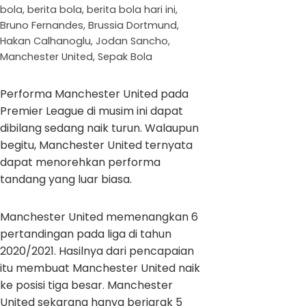
bola
,
berita bola
,
berita bola hari ini
,
Bruno Fernandes
,
Brussia Dortmund
,
Hakan Calhanoglu
,
Jodan Sancho
,
Manchester United
,
Sepak Bola
Performa Manchester United pada
Premier League di musim ini dapat
dibilang sedang naik turun. Walaupun
begitu, Manchester United ternyata
dapat menorehkan performa
tandang yang luar biasa.
Manchester United memenangkan 6
pertandingan pada liga di tahun
2020/2021. Hasilnya dari pencapaian
itu membuat Manchester United naik
ke posisi tiga besar. Manchester
United sekarang hanya berjarak 5