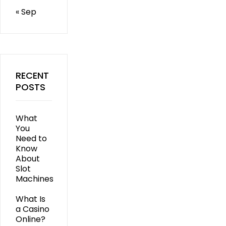
« Sep
RECENT
POSTS
What
You
Need to
Know
About
Slot
Machines
What Is
a Casino
Online?