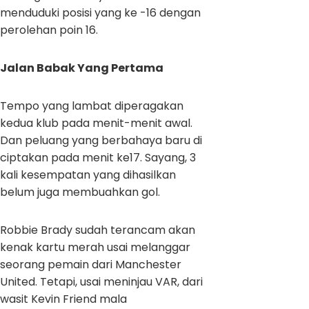
menduduki posisi yang ke -16 dengan
perolehan poin 16.
Jalan Babak Yang Pertama
Tempo yang lambat diperagakan
kedua klub pada menit-menit awal.
Dan peluang yang berbahaya baru di
ciptakan pada menit ke17. Sayang, 3
kali kesempatan yang dihasilkan
belum juga membuahkan gol.
Robbie Brady sudah terancam akan
kenak kartu merah usai melanggar
seorang pemain dari Manchester
United. Tetapi, usai meninjau VAR, dari
wasit Kevin Friend mala