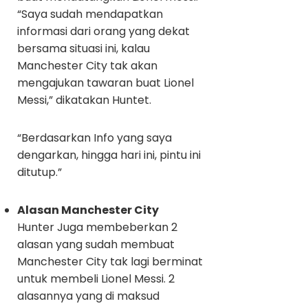
“Saya sudah mendapatkan
informasi dari orang yang dekat
bersama situasi ini, kalau
Manchester City tak akan
mengajukan tawaran buat Lionel
Messi,” dikatakan Huntet.
“Berdasarkan Info yang saya
dengarkan, hingga hari ini, pintu ini
ditutup.”
Alasan Manchester City
Hunter Juga membeberkan 2
alasan yang sudah membuat
Manchester City tak lagi berminat
untuk membeli Lionel Messi. 2
alasannya yang di maksud