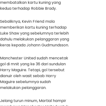
membatalkan kartu kuning yang
kedua terhadap Robbie Brady.
Sebaliknya, Kevin Friend mala
memberikan kartu kuning terhadap
Luke Shaw yang sebelumnya terlebih
dahulu melakukan pelanggaran yang
keras kepada Johann Gudmundsson.
Manchester United sudah mencetak
gol di mnit yang ke 36 dari sundulan
Harry Maguire. Tetapi, gol tersebut
dianuir oleh wasit sebab Harry
Maguire sebelumnya sudah
melakukan pelanggaran.
Jelang turun minum, Martial hampir