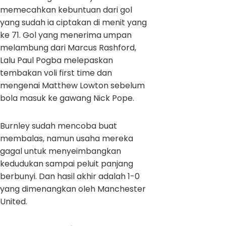
memecahkan kebuntuan dari gol
yang sudah ia ciptakan di menit yang
ke 71. Gol yang menerima umpan
melambung dari Marcus Rashford,
Lalu Paul Pogba melepaskan
tembakan voli first time dan
mengenai Matthew Lowton sebelum
bola masuk ke gawang Nick Pope.
Burnley sudah mencoba buat
membalas, namun usaha mereka
gagal untuk menyeimbangkan
kedudukan sampai peluit panjang
berbunyi. Dan hasil akhir adalah 1-0
yang dimenangkan oleh Manchester
United.