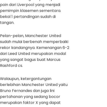
poin dari Liverpool yang menjadi
pemimpin klasemen sementara.
bekal 1 pertandingan sudah di
tangan.
Pelan-pelan, Manchester United
sudah mulai berbenah memperbaiki
rekor kandangnya. Kemenangan 6-2
dari Leed United merupakan modal
yang sangat bagus buat Marcus
Rashford cs.
Walaupun, ketergantungan
berlebihan Manchester United yaitu
Bruno Fernandes dan juga lini
pertahanan yang sedang bocor
merupakan faktor X yang dapat