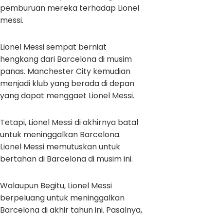
pemburuan mereka terhadap Lionel
messi.
Lionel Messi sempat berniat
hengkang dari Barcelona di musim
panas. Manchester City kemudian
menjadi klub yang berada di depan
yang dapat menggaet Lionel Messi.
Tetapi, Lionel Messi di akhirnya batal
untuk meninggalkan Barcelona.
Lionel Messi memutuskan untuk
bertahan di Barcelona di musim ini.
Walaupun Begitu, Lionel Messi
berpeluang untuk meninggalkan
Barcelona di akhir tahun ini. Pasalnya,