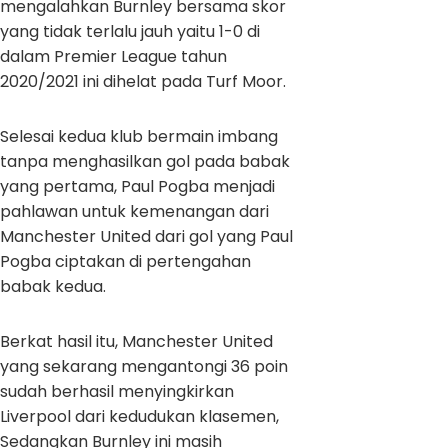
mengalahkan Burnley bersama skor
yang tidak terlalu jauh yaitu 1-0 di
dalam Premier League tahun
2020/2021 ini dihelat pada Turf Moor.
Selesai kedua klub bermain imbang
tanpa menghasilkan gol pada babak
yang pertama, Paul Pogba menjadi
pahlawan untuk kemenangan dari
Manchester United dari gol yang Paul
Pogba ciptakan di pertengahan
babak kedua.
Berkat hasil itu, Manchester United
yang sekarang mengantongi 36 poin
sudah berhasil menyingkirkan
Liverpool dari kedudukan klasemen,
Sedangkan Burnley ini masih