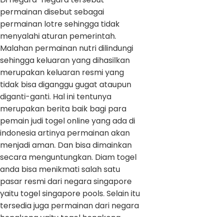
permainan disebut sebagai
permainan lotre sehingga tidak
menyalahi aturan pemerintah.
Malahan permainan nutri dilindungi
sehingga keluaran yang dihasilkan
merupakan keluaran resmi yang
tidak bisa diganggu gugat ataupun
diganti-ganti. Hal ini tentunya
merupakan berita baik bagi para
pemain judi togel online yang ada di
indonesia artinya permainan akan
menjadi aman. Dan bisa dimainkan
secara menguntungkan. Diam togel
anda bisa menikmati salah satu
pasar resmi dari negara singapore
yaitu togel singapore pools. Selain itu
tersedia juga permainan dari negara