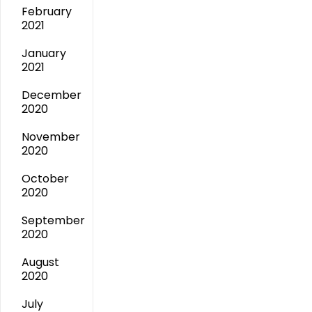
February
2021
January
2021
December
2020
November
2020
October
2020
September
2020
August
2020
July