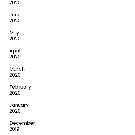
2020
June
2020
May
2020
April
2020
March
2020
February
2020
January
2020
December
2019