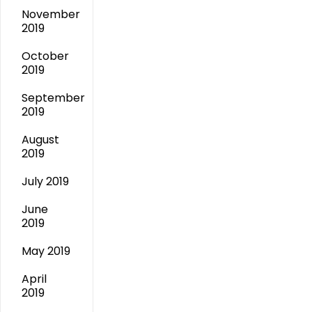
November
2019
October
2019
September
2019
August
2019
July 2019
June
2019
May 2019
April
2019