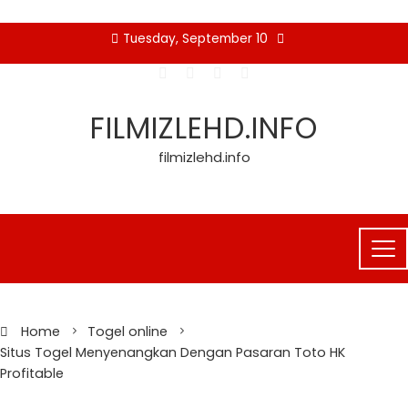
Skip
Tuesday, September 10
to
content
FILMIZLEHD.INFO
filmizlehd.info
Home
Togel online
Situs Togel Menyenangkan Dengan Pasaran Toto HK
Profitable