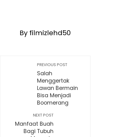
By filmizlehd50
PREVIOUS POST
Salah
Menggertak
Lawan Bermain
Bisa Menjadi
Boomerang
NEXT POST
Manfaat Buah
Bagi Tubuh