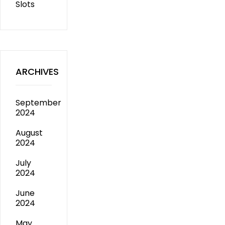
Slots
ARCHIVES
September
2024
August
2024
July
2024
June
2024
May