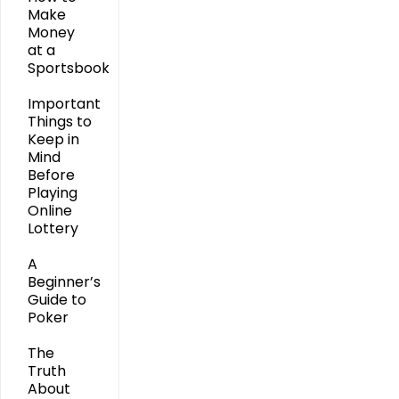
Make
Money
at a
Sportsbook
Important
Things to
Keep in
Mind
Before
Playing
Online
Lottery
A
Beginner’s
Guide to
Poker
The
Truth
About